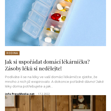
RODINA
Jak si uspořádat domácí lékárničku?
Zásoby léků si nedělejte!
Podíváte-li se na léky ve vaší domácí lékárničce zjistíte, že
mnoho z nich již exspirovalo. A dokonce pořádně dávno! Jaké
léky doma potřebujete a jak...
info PressMedia.net
-
17.2.2022