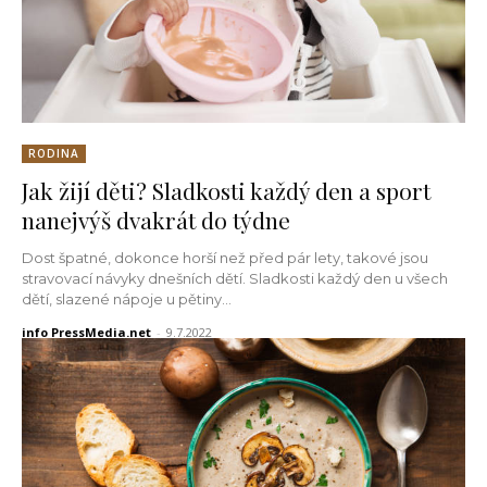
RODINA
Jak žijí děti? Sladkosti každý den a sport
nanejvýš dvakrát do týdne
Dost špatné, dokonce horší než před pár lety, takové jsou
stravovací návyky dnešních dětí. Sladkosti každý den u všech
dětí, slazené nápoje u pětiny...
info PressMedia.net
-
9.7.2022