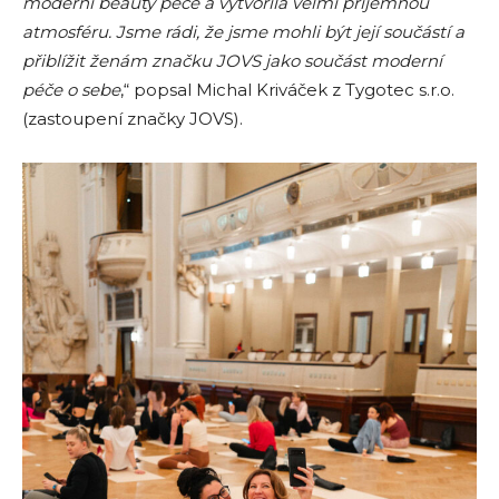
moderní beauty péče a vytvořila velmi příjemnou
atmosféru. Jsme rádi, že jsme mohli být její součástí a
přiblížit ženám značku JOVS jako součást moderní
péče o sebe
,“ popsal Michal Kriváček z Tygotec s.r.o.
(zastoupení značky JOVS).