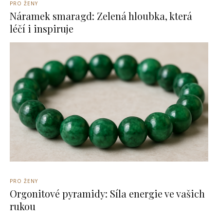
PRO ŽENY
Náramek smaragd: Zelená hloubka, která
léčí i inspiruje
PRO ŽENY
Orgonitové pyramidy: Síla energie ve vašich
rukou