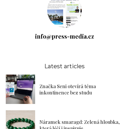
info@press-media.cz
Latest articles
Značka Seni otevírá téma
inkontinence bez studu
Náramek smaragd: Zelená hloubka,
která léčí i inspiruje