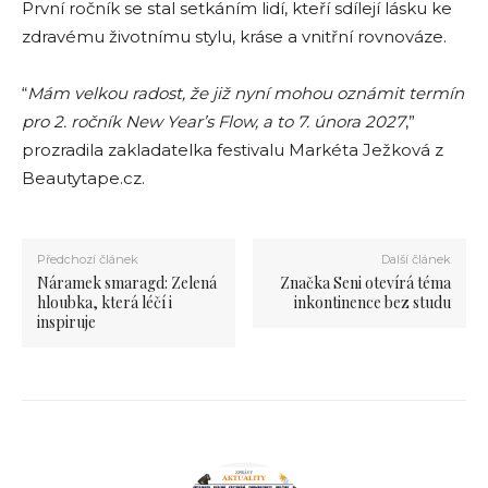
První ročník se stal setkáním lidí, kteří sdílejí lásku ke
zdravému životnímu stylu, kráse a vnitřní rovnováze.
“
Mám velkou radost, že již nyní mohou oznámit termín
pro 2. ročník New Year’s Flow, a to 7. února 2027
,”
prozradila zakladatelka festivalu Markéta Ježková z
Beautytape.cz.
Předchozí článek
Další článek
Náramek smaragd: Zelená
Značka Seni otevírá téma
hloubka, která léčí i
inkontinence bez studu
inspiruje