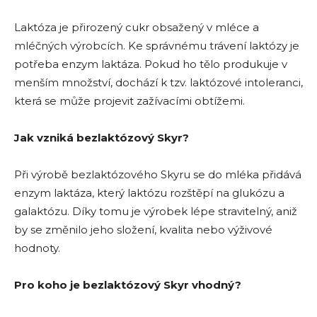
Laktóza je přirozený cukr obsažený v mléce a
mléčných výrobcích. Ke správnému trávení laktózy je
potřeba enzym laktáza. Pokud ho tělo produkuje v
menším množství, dochází k tzv. laktózové intoleranci,
která se může projevit zažívacími obtížemi.
Jak vzniká bezlaktózový Skyr?
Při výrobě bezlaktózového Skyru se do mléka přidává
enzym laktáza, který laktózu rozštěpí na glukózu a
galaktózu. Díky tomu je výrobek lépe stravitelný, aniž
by se změnilo jeho složení, kvalita nebo výživové
hodnoty.
Pro koho je bezlaktózový Skyr vhodný?