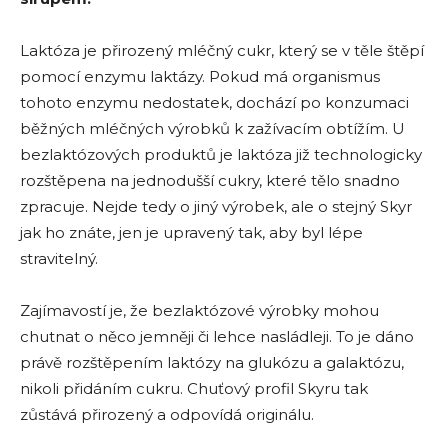
Laktóza je přirozený mléčný cukr, který se v těle štěpí
pomocí enzymu laktázy. Pokud má organismus
tohoto enzymu nedostatek, dochází po konzumaci
běžných mléčných výrobků k zažívacím obtížím. U
bezlaktózových produktů je laktóza již technologicky
rozštěpena na jednodušší cukry, které tělo snadno
zpracuje. Nejde tedy o jiný výrobek, ale o stejný Skyr
jak ho znáte, jen je upravený tak, aby byl lépe
stravitelný.
Zajímavostí je, že bezlaktózové výrobky mohou
chutnat o něco jemněji či lehce nasládleji. To je dáno
právě rozštěpením laktózy na glukózu a galaktózu,
nikoli přidáním cukru. Chuťový profil Skyru tak
zůstává přirozený a odpovídá originálu.