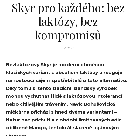
Skyr pro každého: bez
laktózy, bez
kompromisů
7.4.2026
Bezlaktózový Skyr je moderní obměnou
klasických variant s obsahem laktózy a reaguje
na rostoucí zájem spotřebitelů o tuto alternativu.
Díky tomu si tento tradiční islandský výrobek
mohou vychutnat i lidé s laktózovou intolerancí
nebo citlivějším trávením. Navíc Bohušovická
mlékárna přichází s hned dvěma variantami –
Natur bez příchuti a z období limitovaných edic
oblíbené Mango, tentokrát slazené agávovým
sirupem.