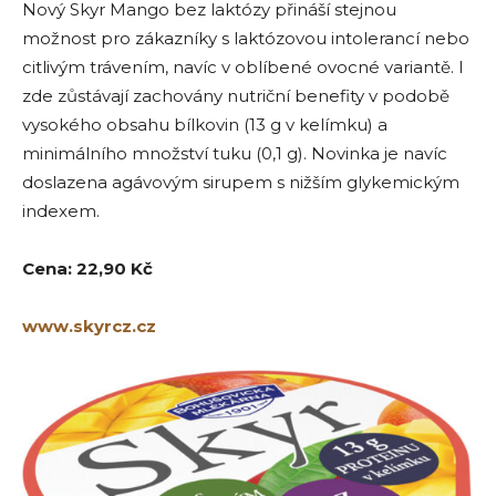
Nový Skyr Mango bez laktózy přináší stejnou
možnost pro zákazníky s laktózovou intolerancí nebo
citlivým trávením, navíc v oblíbené ovocné variantě. I
zde zůstávají zachovány nutriční benefity v podobě
vysokého obsahu bílkovin (13 g v kelímku) a
minimálního množství tuku (0,1 g). Novinka je navíc
doslazena agávovým sirupem s nižším glykemickým
indexem.
Cena: 22,90 Kč
www.skyrcz.cz