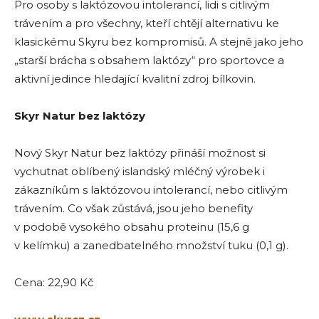
Pro osoby s laktózovou intolerancí, lidi s citlivým
trávením a pro všechny, kteří chtějí alternativu ke
klasickému Skyru bez kompromisů. A stejně jako jeho
„starší brácha s obsahem laktózy“ pro sportovce a
aktivní jedince hledající kvalitní zdroj bílkovin.
Skyr Natur bez laktózy
Nový Skyr Natur bez laktózy přináší možnost si
vychutnat oblíbený islandský mléčný výrobek i
zákazníkům s laktózovou intolerancí, nebo citlivým
trávením. Co však zůstává, jsou jeho benefity
v podobě vysokého obsahu proteinu (15,6 g
v kelímku) a zanedbatelného množství tuku (0,1 g).
Cena: 22,90 Kč