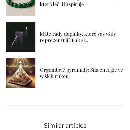
která léčí i inspiruje
Máte rády doplňky, které vás vždy
reprezentují? Pak si...
Orgonitové pyramidy: Síla energie ve
vašich rukou
Similar articles