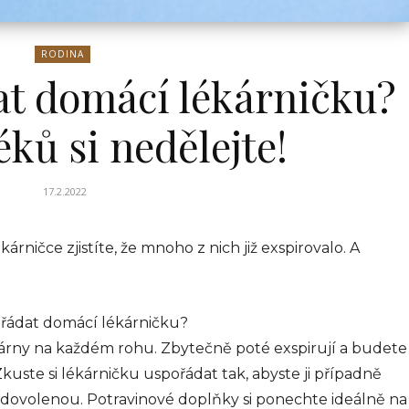
RODINA
at domácí lékárničku?
éků si nedělejte!
17.2.2022
kárničce zjistíte, že mnoho z nich již exspirovalo. A
ořádat domácí lékárničku?
ékárny na každém rohu. Zbytečně poté exspirují a budete
kuste si lékárničku uspořádat tak, abyste ji případně
a dovolenou. Potravinové doplňky si ponechte ideálně na