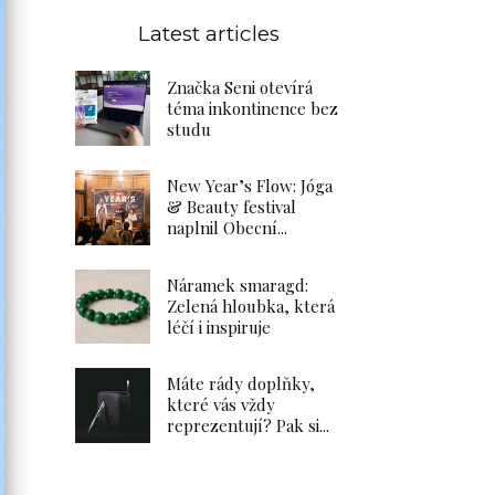
Latest articles
Značka Seni otevírá
téma inkontinence bez
studu
New Year’s Flow: Jóga
& Beauty festival
naplnil Obecní...
Náramek smaragd:
Zelená hloubka, která
léčí i inspiruje
Máte rády doplňky,
které vás vždy
reprezentují? Pak si...