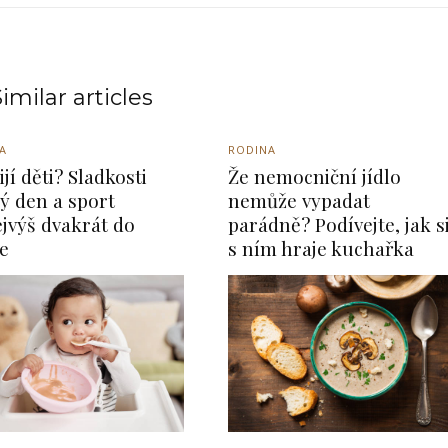
imilar articles
A
RODINA
ijí děti? Sladkosti
Že nemocniční jídlo
ý den a sport
nemůže vypadat
jvýš dvakrát do
parádně? Podívejte, jak s
e
s ním hraje kuchařka