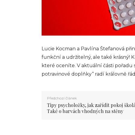
Lucie Kocman a Pavlína Štefanová přiná
funkční a udržitelný, ale také krásný!
které oceníte. V aktuální části pořad
potravinové doplňky“ radí královně řád
Předchozí článek
Tipy psycholožky, jak zařídit pokoj škol
Také o barvách vhodných na stěny