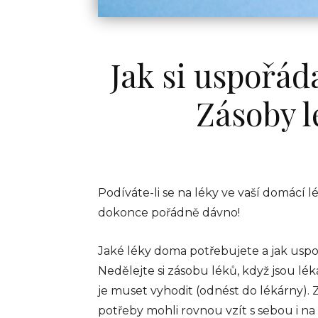
Jak si uspořád
Zásoby l
Podíváte-li se na léky ve vaší domácí lé
dokonce pořádně dávno!
Jaké léky doma potřebujete a jak usp
Nedělejte si zásobu léků, když jsou l
je muset vyhodit (odnést do lékárny). Z
potřeby mohli rovnou vzít s sebou i n