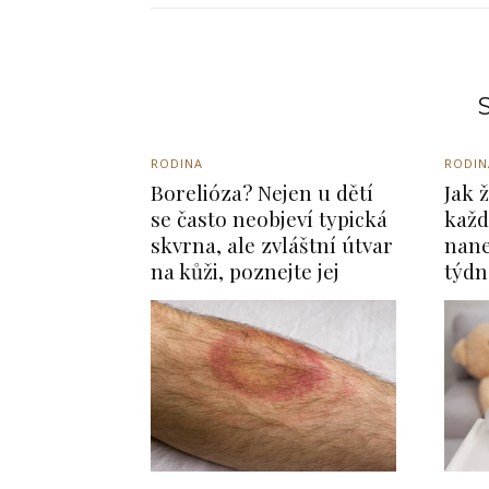
S
RODINA
RODIN
Borelióza? Nejen u dětí
Jak ž
se často neobjeví typická
každ
skvrna, ale zvláštní útvar
nane
na kůži, poznejte jej
týdn