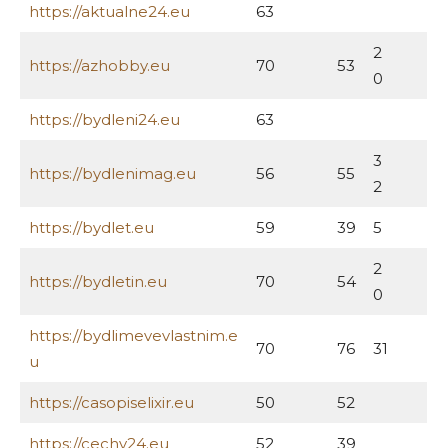
https://aktualne24.eu
63
2
https://azhobby.eu
70
53
0
https://bydleni24.eu
63
3
https://bydlenimag.eu
56
55
2
https://bydlet.eu
59
39
5
2
https://bydletin.eu
70
54
0
https://bydlimevevlastnim.e
70
76
31
u
https://casopiselixir.eu
50
52
https://cechy24.eu
52
39