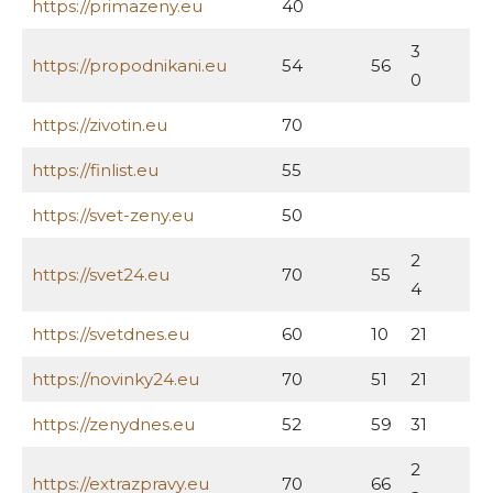
https://primazeny.eu
40
3
https://propodnikani.eu
54
56
0
https://zivotin.eu
70
https://finlist.eu
55
https://svet-zeny.eu
50
2
https://svet24.eu
70
55
4
https://svetdnes.eu
60
10
21
https://novinky24.eu
70
51
21
https://zenydnes.eu
52
59
31
2
https://extrazpravy.eu
70
66