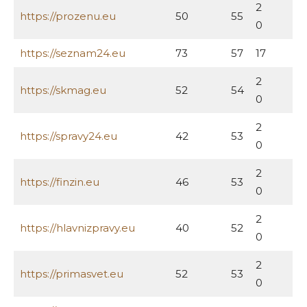
2
https://prozenu.eu
50
55
0
https://seznam24.eu
73
57
17
2
https://skmag.eu
52
54
0
2
https://spravy24.eu
42
53
0
2
https://finzin.eu
46
53
0
2
https://hlavnizpravy.eu
40
52
0
2
https://primasvet.eu
52
53
0