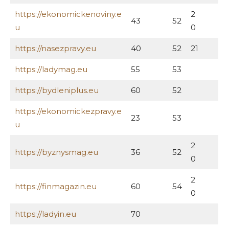
https://ekonomickenoviny.e
2
43
52
u
0
https://nasezpravy.eu
40
52
21
https://ladymag.eu
55
53
https://bydleniplus.eu
60
52
https://ekonomickezpravy.e
23
53
u
2
https://byznysmag.eu
36
52
0
2
https://finmagazin.eu
60
54
0
https://ladyin.eu
70