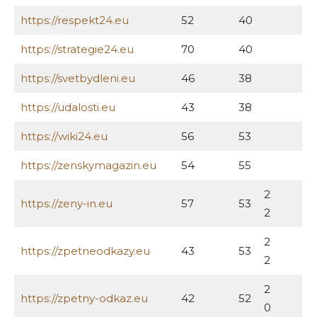
https://respekt24.eu
52
40
https://strategie24.eu
70
40
https://svetbydleni.eu
46
38
https://udalosti.eu
43
38
https://wiki24.eu
56
53
https://zenskymagazin.eu
54
55
2
https://zeny-in.eu
57
53
2
2
https://zpetneodkazy.eu
43
53
2
2
https://zpetny-odkaz.eu
42
52
0