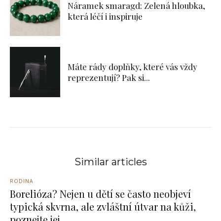
Náramek smaragd: Zelená hloubka,
která léčí i inspiruje
Máte rády doplňky, které vás vždy
reprezentují? Pak si...
Similar articles
RODINA
Borelióza? Nejen u dětí se často neobjeví
typická skvrna, ale zvláštní útvar na kůži,
poznejte jej