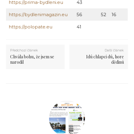
https://prima-bydleni.eu
43
https://bydlenimagazin.eu
56
52
16
https://polopate.eu
41
Předchozí článek
Další článek
Chvála bohu, že jsem se
Idú chlapci dú, hore
narodil
dědinú