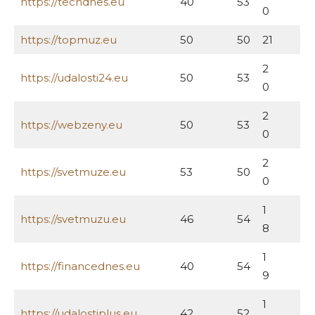
https://techdnes.eu
40
53
0
https://topmuz.eu
50
50
21
2
https://udalosti24.eu
50
53
0
2
https://webzeny.eu
50
53
0
2
https://svetmuze.eu
53
50
0
1
https://svetmuzu.eu
46
54
8
1
https://financednes.eu
40
54
9
1
https://udalostiplus.eu
42
52