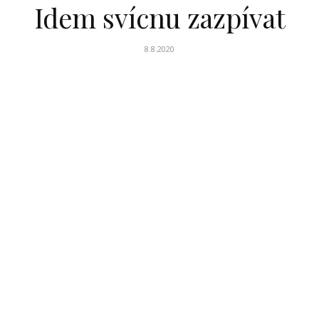
Idem svícnu zazpívat
8.8.2020