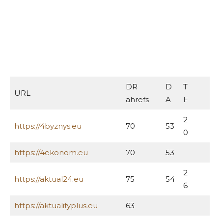
DR
D
T
URL
ahrefs
A
F
2
https://4byznys.eu
70
53
0
https://4ekonom.eu
70
53
2
https://aktual24.eu
75
54
6
https://aktualityplus.eu
63