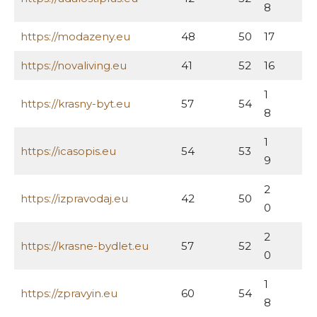
8
https://modazeny.eu
48
50
17
https://novaliving.eu
41
52
16
1
https://krasny-byt.eu
57
54
8
1
https://icasopis.eu
54
53
9
2
https://izpravodaj.eu
42
50
0
2
https://krasne-bydlet.eu
57
52
0
1
https://zpravyin.eu
60
54
8