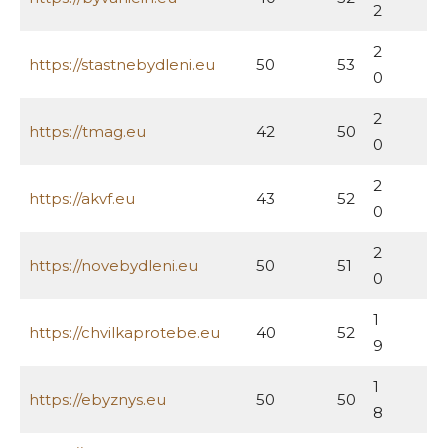
2
2
https://stastnebydleni.eu
50
53
0
2
https://tmag.eu
42
50
0
2
https://akvf.eu
43
52
0
2
https://novebydleni.eu
50
51
0
1
https://chvilkaprotebe.eu
40
52
9
1
https://ebyznys.eu
50
50
8