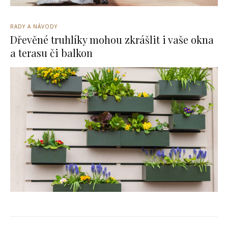
RADY A NÁVODY
Dřevěné truhlíky mohou zkrášlit i vaše okna
a terasu či balkon