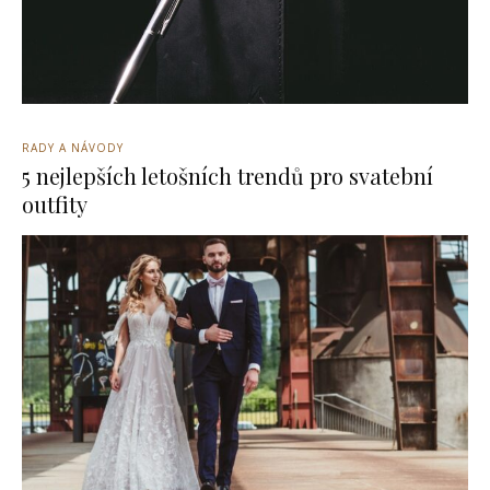
RADY A NÁVODY
5 nejlepších letošních trendů pro svatební
outfity