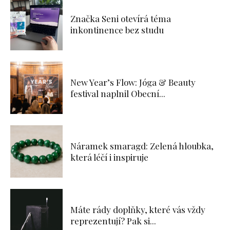
Značka Seni otevírá téma
inkontinence bez studu
New Year’s Flow: Jóga & Beauty
festival naplnil Obecní...
Náramek smaragd: Zelená hloubka,
která léčí i inspiruje
Máte rády doplňky, které vás vždy
reprezentují? Pak si...