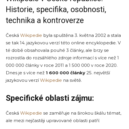
Historie, specifika, osobnosti,
technika a kontroverze
Česká
Wikipedie
byla spuštěna 3. května 2002 a stala
se tak 14. jazykovou verzí této online encyklopedie. V
té době obsahovala pouhé 3 články, ale brzy se
rozrostla do rozsáhlého zdroje informací s více než 1
000 000 články v roce 2011 a 1 500 000 v roce 2020.
Dnes je s více než
1 600 000 články
25. největší
jazykovou verzí
Wikipedie
na světě.
Specifické oblasti zájmu:
Česká
Wikipedie
se zaměřuje na širokou škálu témat,
ale mezi nejčastěji upravované oblasti patří: