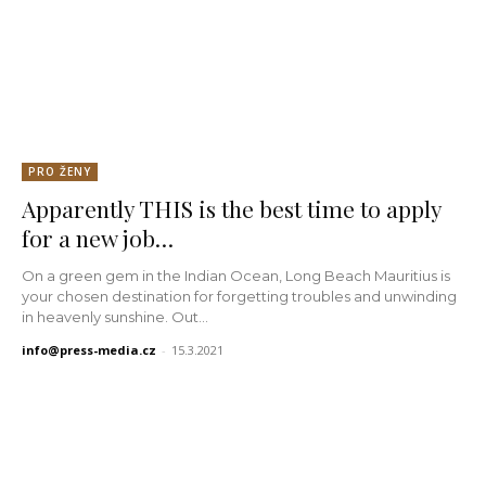
PRO ŽENY
Apparently THIS is the best time to apply
for a new job…
On a green gem in the Indian Ocean, Long Beach Mauritius is
your chosen destination for forgetting troubles and unwinding
in heavenly sunshine. Out...
info@press-media.cz
-
15.3.2021