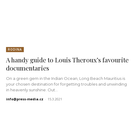
RODINA
A handy guide to Louis Theroux’s favourite
documentaries
On a green gem in the Indian Ocean, Long Beach Mauritius is
your chosen destination for forgetting troubles and unwinding
in heavenly sunshine. Out...
info@press-media.cz
-
15.3.2021