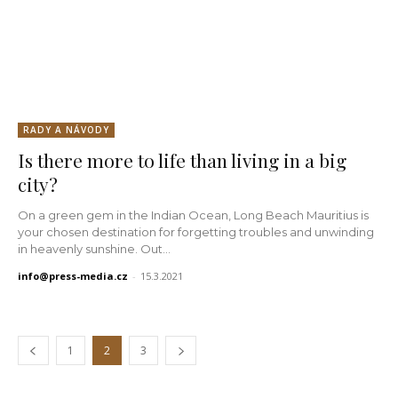
RADY A NÁVODY
Is there more to life than living in a big
city?
On a green gem in the Indian Ocean, Long Beach Mauritius is
your chosen destination for forgetting troubles and unwinding
in heavenly sunshine. Out...
info@press-media.cz
-
15.3.2021
1
2
3