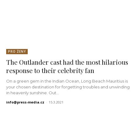
PRO ŽENY
The Outlander cast had the most hilarious
response to their celebrity fan
On a green gem in the Indian Ocean, Long Beach Mauritius is
your chosen destination for forgetting troubles and unwinding
in heavenly sunshine. Out...
info@press-media.cz
-
15.3.2021