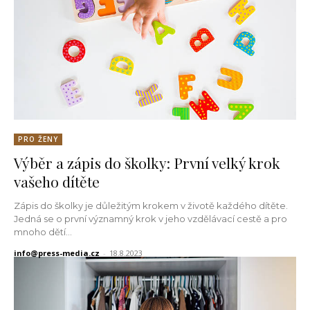
PRO ŽENY
Výběr a zápis do školky: První velký krok
vašeho dítěte
Zápis do školky je důležitým krokem v životě každého dítěte.
Jedná se o první významný krok v jeho vzdělávací cestě a pro
mnoho dětí...
info@press-media.cz
-
18.8.2023