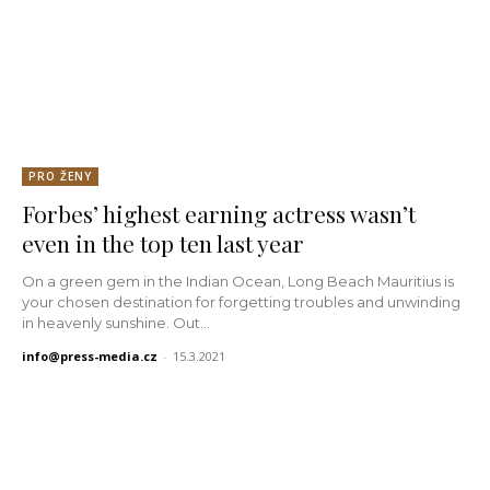
PRO ŽENY
Forbes’ highest earning actress wasn’t
even in the top ten last year
On a green gem in the Indian Ocean, Long Beach Mauritius is
your chosen destination for forgetting troubles and unwinding
in heavenly sunshine. Out...
info@press-media.cz
-
15.3.2021