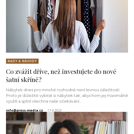
RADY A NÁVODY
Co zvážit dříve, než investujete do nové
šatní skříně?
Nábytek dnes pro mnohé rozhodně není levnou záležitostí.
Proto je důležité vybírat si nábytek tak, abychom jej maximálně
využili a splnil všechna naše očekávání....
info@press-media.cz
-
17.4.2023