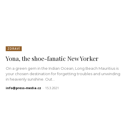
ZDRAVÍ
Yona, the shoe-fanatic New Yorker
On a green gem in the Indian Ocean, Long Beach Mauritius is
your chosen destination for forgetting troubles and unwinding
in heavenly sunshine. Out...
info@press-media.cz
-
15.3.2021