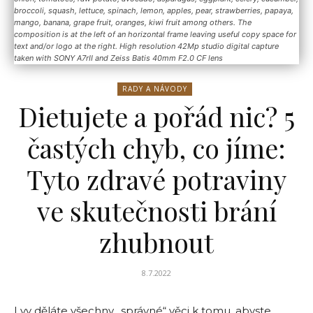
broccoli, squash, lettuce, spinach, lemon, apples, pear, strawberries, papaya,
mango, banana, grape fruit, oranges, kiwi fruit among others. The
composition is at the left of an horizontal frame leaving useful copy space for
text and/or logo at the right. High resolution 42Mp studio digital capture
taken with SONY A7rII and Zeiss Batis 40mm F2.0 CF lens
RADY A NÁVODY
Dietujete a pořád nic? 5
častých chyb, co jíme:
Tyto zdravé potraviny
ve skutečnosti brání
zhubnout
8.7.2022
I vy děláte všechny „správné“ věci k tomu, abyste