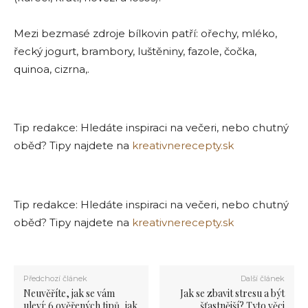
Mezi bezmasé zdroje bílkovin patří: ořechy, mléko,
řecký jogurt, brambory, luštěniny, fazole, čočka,
quinoa, cizrna,.
Tip redakce: Hledáte inspiraci na večeri, nebo chutný
oběd? Tipy najdete na
kreativnerecepty.sk
Tip redakce: Hledáte inspiraci na večeri, nebo chutný
oběd? Tipy najdete na
kreativnerecepty.sk
Předchozí článek
Další článek
Neuvěříte, jak se vám
Jak se zbavit stresu a být
uleví: 6 ověřených tipů, jak
šťastnější? Tyto věci