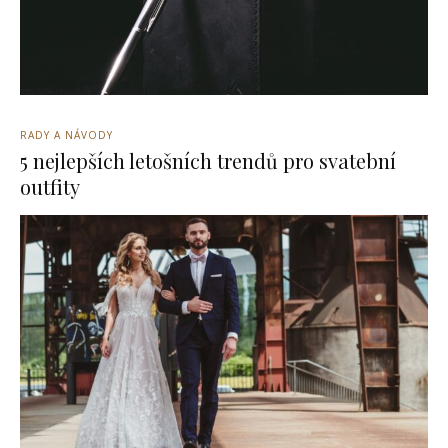
RADY A NÁVODY
5 nejlepších letošních trendů pro svatební
outfity