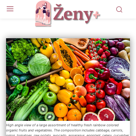
High angle view of a large assortment of healthy fresh rainbow colored
organic fruits and vegetables. The composition includes cabbage, carrots,
onion, tomatoes, raw potato, avocado, asparagus, eggplant, celery, cucumber,