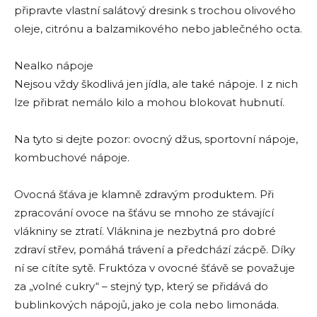
připravte vlastní salátový dresink s trochou olivového
oleje, citrónu a balzamikového nebo jablečného octa.
Nealko nápoje
Nejsou vždy škodlivá jen jídla, ale také nápoje. I z nich
lze přibrat nemálo kilo a mohou blokovat hubnutí.
Na tyto si dejte pozor: ovocný džus, sportovní nápoje,
kombuchové nápoje.
Ovocná šťáva je klamně zdravým produktem. Při
zpracování ovoce na šťávu se mnoho ze stávající
vlákniny se ztratí. Vláknina je nezbytná pro dobré
zdraví střev, pomáhá trávení a předchází zácpě. Díky
ní se cítíte sytě. Fruktóza v ovocné šťávě se považuje
za „volné cukry“ – stejný typ, který se přidává do
bublinkových nápojů, jako je cola nebo limonáda.