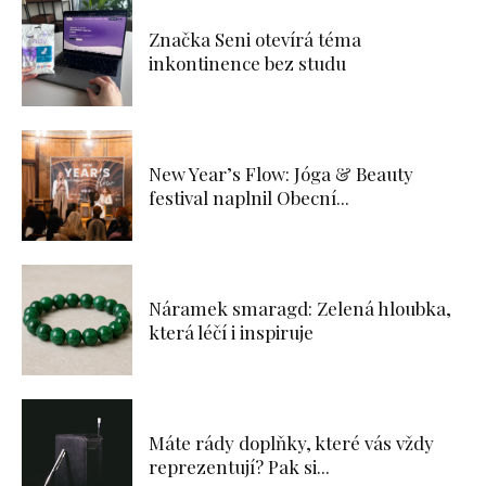
Značka Seni otevírá téma
inkontinence bez studu
New Year’s Flow: Jóga & Beauty
festival naplnil Obecní...
Náramek smaragd: Zelená hloubka,
která léčí i inspiruje
Máte rády doplňky, které vás vždy
reprezentují? Pak si...