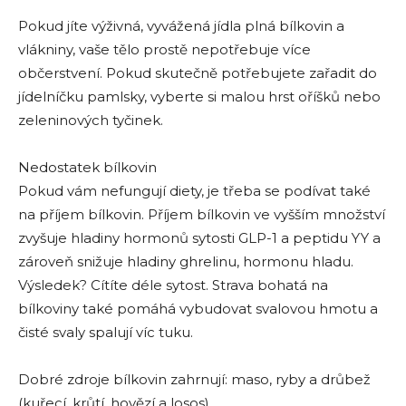
Pokud jíte výživná, vyvážená jídla plná bílkovin a
vlákniny, vaše tělo prostě nepotřebuje více
občerstvení. Pokud skutečně potřebujete zařadit do
jídelníčku pamlsky, vyberte si malou hrst oříšků nebo
zeleninových tyčinek.
Nedostatek bílkovin
Pokud vám nefungují diety, je třeba se podívat také
na příjem bílkovin. Příjem bílkovin ve vyšším množství
zvyšuje hladiny hormonů sytosti GLP-1 a peptidu YY a
zároveň snižuje hladiny ghrelinu, hormonu hladu.
Výsledek? Cítíte déle sytost. Strava bohatá na
bílkoviny také pomáhá vybudovat svalovou hmotu a
čisté svaly spalují víc tuku.
Dobré zdroje bílkovin zahrnují: maso, ryby a drůbež
(kuřecí, krůtí, hovězí a losos).