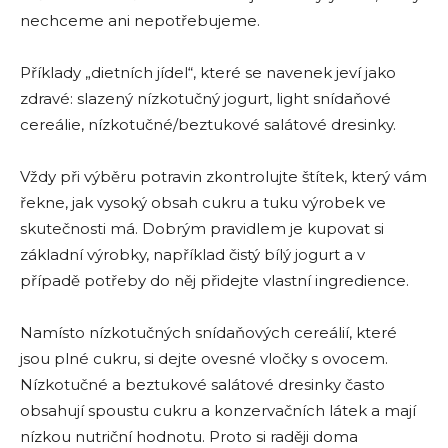
nechceme ani nepotřebujeme.
Příklady „dietních jídel“, které se navenek jeví jako
zdravé: slazený nízkotučný jogurt, light snídaňové
cereálie, nízkotučné/beztukové salátové dresinky.
Vždy při výběru potravin zkontrolujte štítek, který vám
řekne, jak vysoký obsah cukru a tuku výrobek ve
skutečnosti má. Dobrým pravidlem je kupovat si
základní výrobky, například čistý bílý jogurt a v
případě potřeby do něj přidejte vlastní ingredience.
Namísto nízkotučných snídaňových cereálií, které
jsou plné cukru, si dejte ovesné vločky s ovocem.
Nízkotučné a beztukové salátové dresinky často
obsahují spoustu cukru a konzervačních látek a mají
nízkou nutriční hodnotu. Proto si raději doma