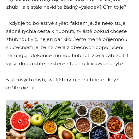
zhubli, ale stále nevidíte žádný výsledek? Čím to je?
I když je to bolestivé slyšet, faktem je, že neexistuje
žádná rychlá cesta k hubnutí, zvláště pokud chcete
zhubnout víc, nejen pár kilo. Ještě méně příjemnou
skutečností je, že některá z obecných doporučení
nefungují, dokonce mohou hubnutí zcela zabrzdit. I
vy se dopouštíte některé z těchto klíčových chyb?
5 klíčových chyb, kvůli kterým nehubnete i když
držíte dietu: