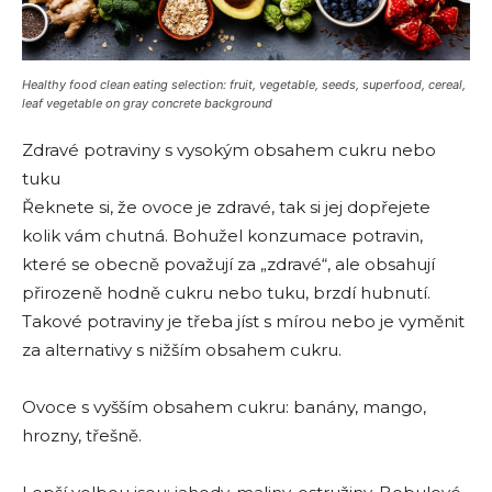
Healthy food clean eating selection: fruit, vegetable, seeds, superfood, cereal,
leaf vegetable on gray concrete background
Zdravé potraviny s vysokým obsahem cukru nebo
tuku
Řeknete si, že ovoce je zdravé, tak si jej dopřejete
kolik vám chutná. Bohužel konzumace potravin,
které se obecně považují za „zdravé“, ale obsahují
přirozeně hodně cukru nebo tuku, brzdí hubnutí.
Takové potraviny je třeba jíst s mírou nebo je vyměnit
za alternativy s nižším obsahem cukru.
Ovoce s vyšším obsahem cukru: banány, mango,
hrozny, třešně.