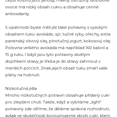
Lepší volbou jsou: jahody, maliny, ostružiny. Bobulové
ovoce má nízký obsah cukru a obsahuje cenné
antioxidanty.
S opatrností byste měli jíst také potraviny s vysokým
obsahem tuku: avokádo, sýr, tučné ryby, ořechy, extra
panenský olivový olej, plnotučný jogurt, kokosový olej.
Polovina velkého avokáda má například 160 kalorií a
15 g tuku. I když jsou tyto potraviny skvělým
doplňkem stravy, je třeba je do stravy zahrnout v
menších porcích. Jinak jejich obsah tuku zmaří vaše
plány na hubnutí.
Nízkotučná jídla
Mnoho nízkotučných potravin obsahuje přidaný cukr
pro zlepšení chuti. Takže, když si vybíráme „light“
potraviny zde věříme, že děláme správná rozhodnutí,
avšak ve skutečnosti konzumujeme skrytý cukr, který