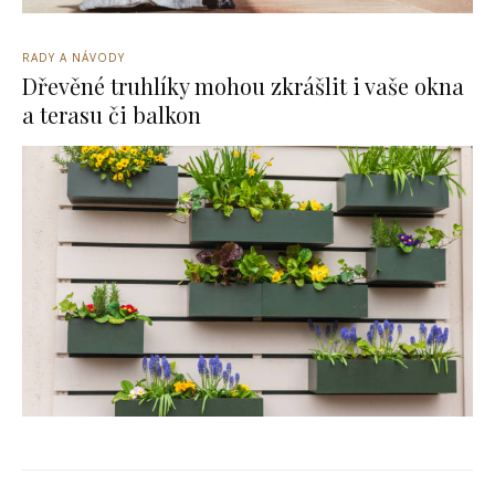
RADY A NÁVODY
Dřevěné truhlíky mohou zkrášlit i vaše okna
a terasu či balkon