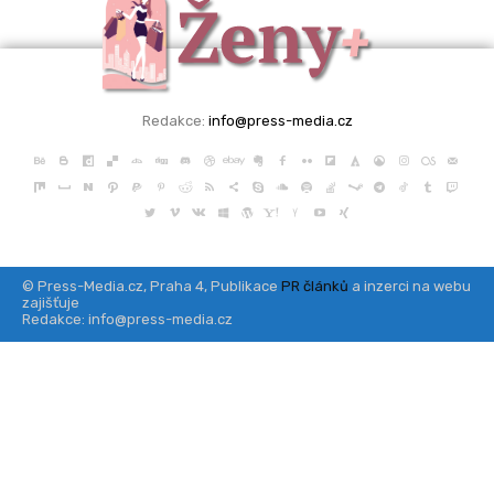
Redakce:
info@press-media.cz
© Press-Media.cz, Praha 4, Publikace
PR článků
a inzerci na webu
zajišťuje
Redakce: info@press-media.cz