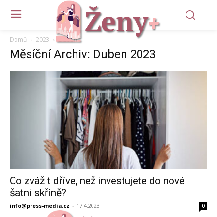
Domů
2023
Duben
Měsíční Archiv: Duben 2023
Co zvážit dříve, než investujete do nové
šatní skříně?
info@press-media.cz
-
17.4.2023
0