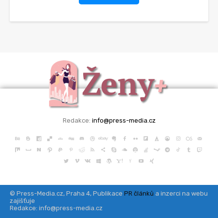
Redakce:
info@press-media.cz
© Press-Media.cz, Praha 4, Publikace
PR článků
a inzerci na webu
zajišťuje
Redakce: info@press-media.cz