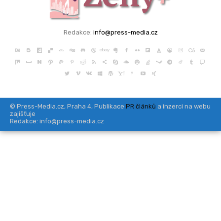
Redakce:
info@press-media.cz
© Press-Media.cz, Praha 4, Publikace
PR článků
a inzerci na webu
zajišťuje
Redakce: info@press-media.cz